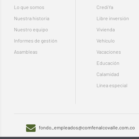
Lo que somos
CrediYa
Nuestra historia
Libre inversión
Nuestro equipo
Vivienda
Informes de gestión
Vehículo
Asambleas
Vacaciones
Educación
Calamidad
Línea especial
fondo_empleados@comfenalcovalle.com.co