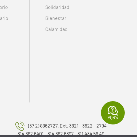
orio
Solidaridad
ario
Bienestar
Calamidad
PQR's
(57 2) 8862727. Ext. 3821 - 3822 - 2794
314 682 6401 - 314 682 6397 - 311 434 56 49