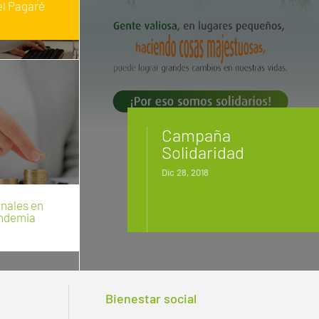
el Pagaré
Campaña
Solidaridad
Dic 28, 2018
nales en
ndemia
Bienestar social