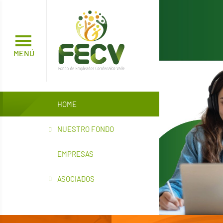
Tasas y Tarifas
MENÚ
Sucursal Virtual
Curso de Economía
Solidaria
HOME
Sugerencias y
NUESTRO FONDO
Reclamos
EMPRESAS
Contáctenos
ASOCIADOS
Manual Interno de
Políticas y
Procedimientos