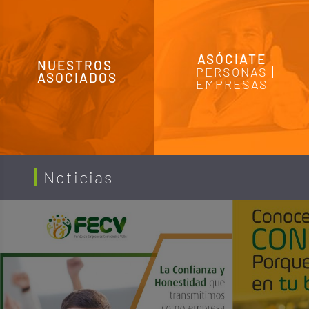
(Políticas de
Tratamiento)
ASÓCIATE
Aviso de Privacidad
NUESTROS
PERSONAS
ASOCIADOS
EMPRESAS
Clausula de
Consentimiento Web
Política de Calidad
Noticias