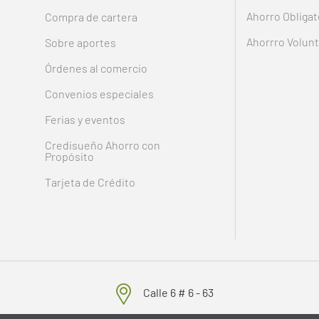
Ahorro Obligat
Compra de cartera
Ahorrro Volunt
Sobre aportes
Órdenes al comercio
Convenios especiales
Ferias y eventos
Credisueño Ahorro con
Propósito
Tarjeta de Crédito
Calle 6 # 6 - 63